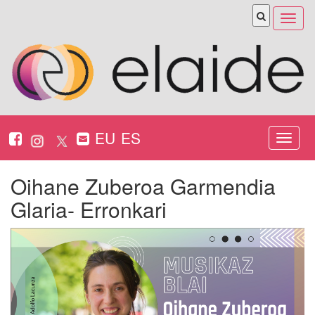
Abrir
menú
EU
ES
Nabeg
ireki
Oihane Zuberoa Garmendia
Glaria- Erronkari