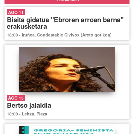
AGO 11
Bisita gidatua "Ebroren arroan barna"
erakusketara
18:00 - Iruñea. Condestable Civivox (Areto gotikoa)
AGO 13
Bertso jaialdia
18:00 - Leitza. Plaza