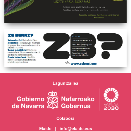
Laguntzailea
Colabora
Elaide | info@elaide.eus