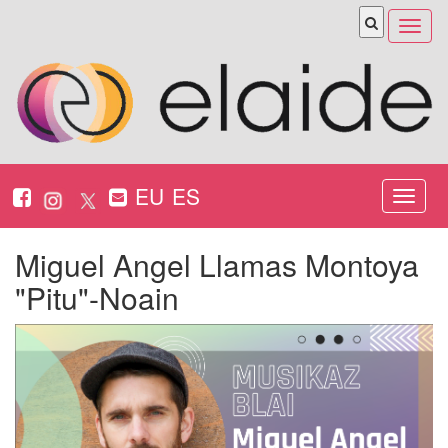
Abrir
menú
EU
ES
Nabeg
ireki
Miguel Angel Llamas Montoya
"Pitu"-Noain