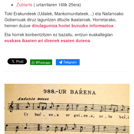
Zubiarte
( urtarrilaren 16tik 25era)
Toki Erakundeek (Udalek, Mankomunitateek…) eta Nafarroako
Gobernuak diruz laguntzen dituzte ikastaroak. Horretarako,
hemen duzue
dirulaguntza horiei buruzko informazioa
.
Eta horrek konbentzitzen ez bazaitu, entzun euskaltegian
euskara ikasten ari direnek esaten dutena
.
Telegram
Whatsapp