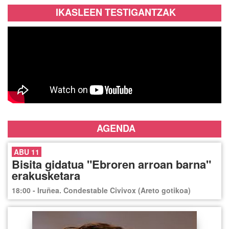
IKASLEEN TESTIGANTZAK
AGENDA
ABU 11
Bisita gidatua "Ebroren arroan barna"
erakusketara
18:00 - Iruñea. Condestable Civivox (Areto gotikoa)