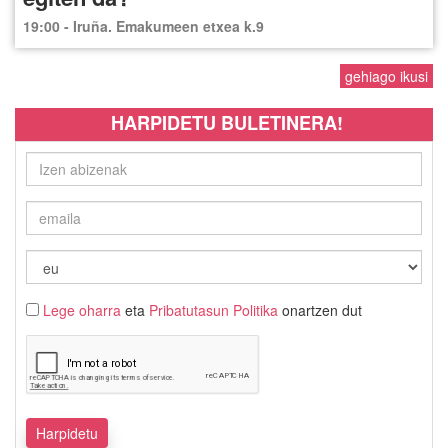
19:00 - Iruña. Emakumeen etxea k.9
gehiago ikusi
HARPIDETU BULETINERA!
Lege oharra
eta
Pribatutasun Politika
onartzen dut