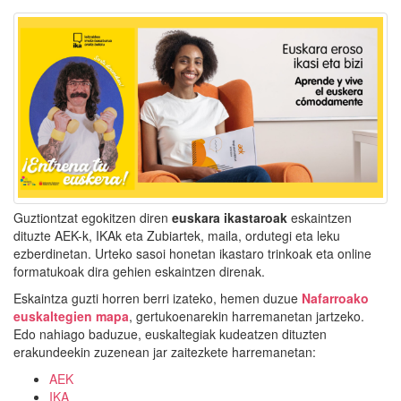
Guztiontzat egokitzen diren
euskara ikastaroak
eskaintzen
dituzte AEK-k, IKAk eta Zubiartek, maila, ordutegi eta leku
ezberdinetan. Urteko sasoi honetan ikastaro trinkoak eta online
formatukoak dira gehien eskaintzen direnak.
Eskaintza guzti horren berri izateko, hemen duzue
Nafarroako
euskaltegien mapa
, gertukoenarekin harremanetan jartzeko.
Edo nahiago baduzue, euskaltegiak kudeatzen dituzten
erakundeekin zuzenean jar zaitezkete harremanetan:
AEK
IKA