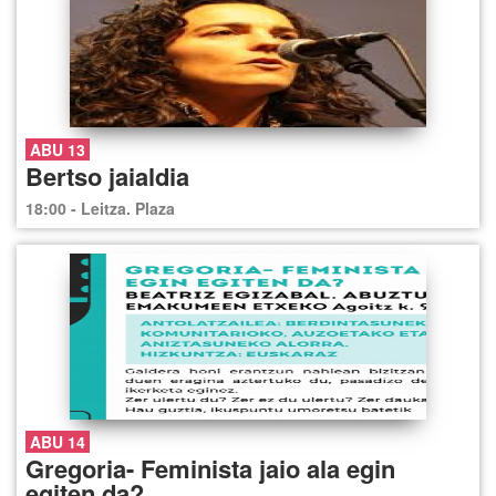
ABU 13
Bertso jaialdia
18:00 - Leitza. Plaza
ABU 14
Gregoria- Feminista jaio ala egin
egiten da?